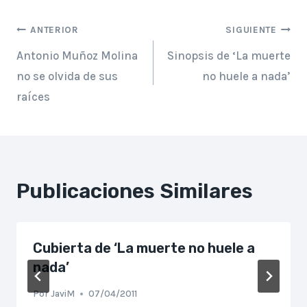
la
Navegación
entrada:
ANTERIOR
SIGUIENTE
Antonio Muñoz Molina
Sinopsis de ‘La muerte
de
no se olvida de sus
no huele a nada’
entradas
raíces
Publicaciones Similares
Cubierta de ‘La muerte no huele a
nada’
Por
JaviM
07/04/2011