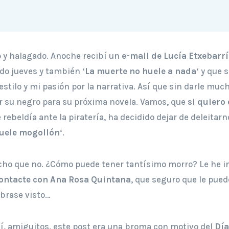
 y halagado. Anoche recibí un
e-mail de Lucía Etxebarr
do jueves y también ‘
La muerte no huele a nada
‘ y que
stilo y mi pasión por la narrativa. Así que sin darle mu
er su negro para su próxima novela. Vamos, que
si quiero 
e rebeldía ante la piratería, ha decidido dejar de deleitar
uele mogollón
‘.
icho que no. ¿Cómo puede tener tantísimo morro? Le he i
ontacte con Ana Rosa Quintana
, que seguro que le pue
abrase visto…
sí, amiguitos, este post era una broma con motivo del
Día