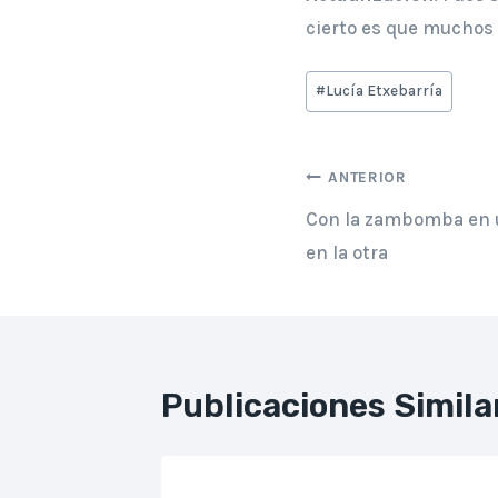
cierto es que muchos 
Etiquetas
#
Lucía Etxebarría
de
la
Navegación
entrada:
ANTERIOR
Con la zambomba en 
de
en la otra
entradas
Publicaciones Simila