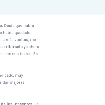
ía
. Decía que había
 se había quedado
chas más vueltas, me
escribírsela
yo ahora
nos con sus textos. Se
ndicado, muy
de dar mejores
 de los Inocentes
. Lo