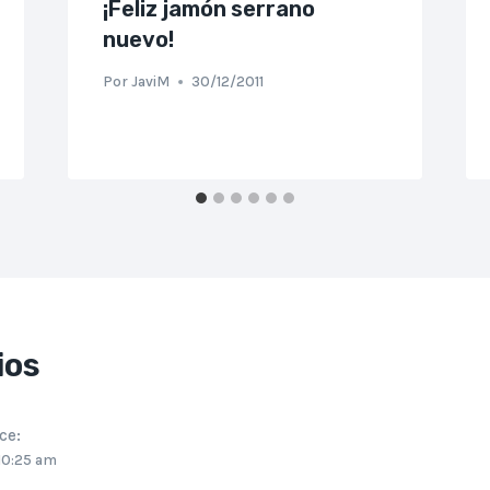
¡Feliz jamón serrano
nuevo!
Por
JaviM
30/12/2011
ios
ce:
 10:25 am