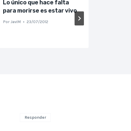
Lo único que hace falta
Poniend
para morirse es estar vivo
nuevo
Por
JaviM
23/07/2012
Por
JaviM
Responder