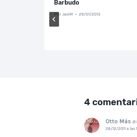
Barbudo
 me
Por
JaviM
29/01/2013
 fan
4 comentar
Otto Más
di
28/12/2011 a las