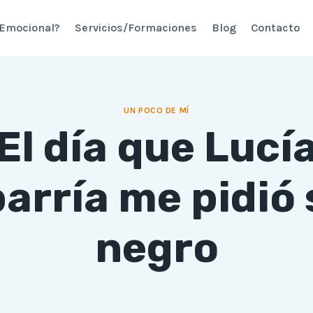
 Emocional?
Servicios/Formaciones
Blog
Contacto
UN POCO DE MÍ
El día que Lucí
arría me pidió 
negro