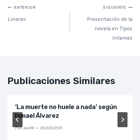
Navegación
entrada:
ANTERIOR
SIGUIENTE
Linares
Presentación de la
de
novela en Tipos
entradas
Infames
Publicaciones Similares
‘La muerte no huele a nada’ según
Ismael Álvarez
Por
JaviM
25/05/2011