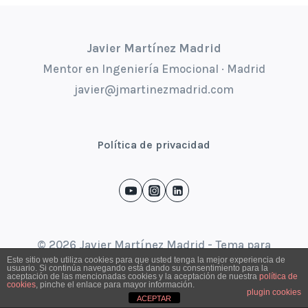
Javier Martínez Madrid
Mentor en Ingeniería Emocional · Madrid
javier@jmartinezmadrid.com
Política de privacidad
© 2026 Javier Martínez Madrid - Tema para
Este sitio web utiliza cookies para que usted tenga la mejor experiencia de
WordPress por
Kadence WP
usuario. Si continúa navegando está dando su consentimiento para la
aceptación de las mencionadas cookies y la aceptación de nuestra
política de
cookies
, pinche el enlace para mayor información.
plugin cookies
ACEPTAR