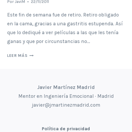
Por
JaviM
22/11/2011
Este fin de semana fue de retiro. Retiro obligado
en la cama, gracias a una gastritis estupenda. Así
que lo dediqué a ver películas a las que les tenía
ganas y que por circunstancias no…
CON
LEER MÁS
HARRY
POTTER
Y
LA
Javier Martínez Madrid
PRINCESA
Mentor en Ingeniería Emocional · Madrid
ANNA
javier@jmartinezmadrid.com
Política de privacidad