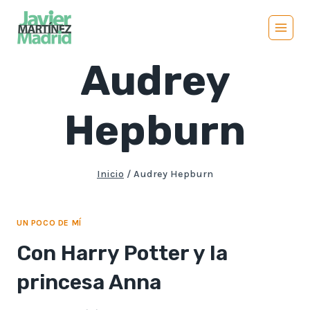
Saltar
al
contenido
Audrey
Hepburn
Inicio
/
Audrey Hepburn
UN POCO DE MÍ
Con Harry Potter y la
princesa Anna