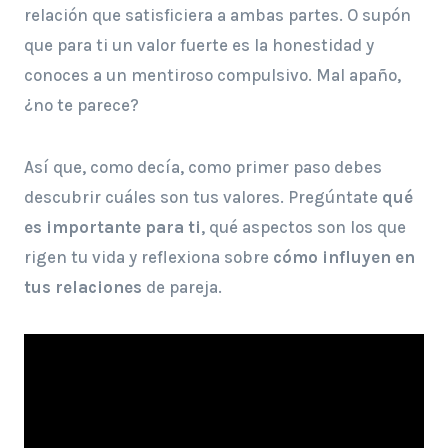
relación que satisficiera a ambas partes. O supón
que para ti un valor fuerte es la honestidad y
conoces a un mentiroso compulsivo. Mal apaño,
¿no te parece?
Así que, como decía, como primer paso debes
descubrir cuáles son tus valores. Pregúntate
qué
es importante para ti
, qué aspectos son los que
rigen tu vida y reflexiona sobre
cómo influyen en
tus relaciones
de pareja.