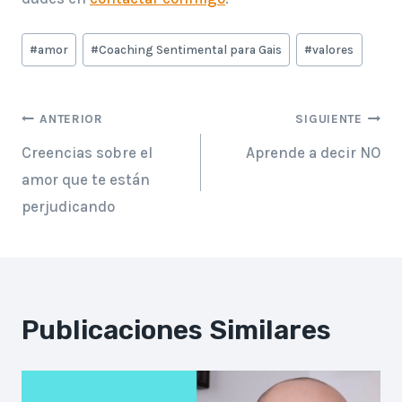
Etiquetas
#
amor
#
Coaching Sentimental para Gais
#
valores
de
la
Navegación
entrada:
ANTERIOR
SIGUIENTE
Creencias sobre el
Aprende a decir NO
de
amor que te están
entradas
perjudicando
Publicaciones Similares