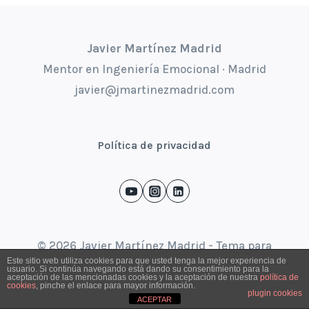
Javier Martínez Madrid
Mentor en Ingeniería Emocional · Madrid
javier@jmartinezmadrid.com
Política de privacidad
© 2026 Javier Martínez Madrid - Tema para
Este sitio web utiliza cookies para que usted tenga la mejor experiencia de
WordPress por
Kadence WP
usuario. Si continúa navegando está dando su consentimiento para la
aceptación de las mencionadas cookies y la aceptación de nuestra
política de
cookies
, pinche el enlace para mayor información.
plugin cookies
ACEPTAR