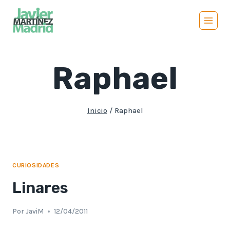
Saltar
al
contenido
Raphael
Inicio
/
Raphael
CURIOSIDADES
Linares
Por
JaviM
12/04/2011