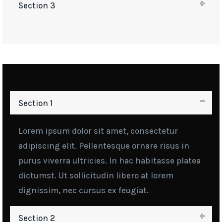
Section 3
Section 1
Lorem ipsum dolor sit amet, consectetur
adipiscing elit. Pellentesque ornare risus in
purus viverra ultricies. In hac habitasse platea
dictumst. Ut sollicitudin libero at lorem
dignissim, nec cursus ex feugiat.
Section 2