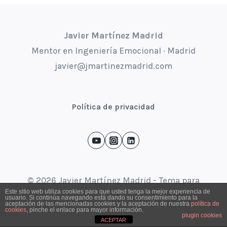
Javier Martínez Madrid
Mentor en Ingeniería Emocional · Madrid
javier@jmartinezmadrid.com
Política de privacidad
© 2026 Javier Martínez Madrid - Tema para
Este sitio web utiliza cookies para que usted tenga la mejor experiencia de
WordPress por
Kadence WP
usuario. Si continúa navegando está dando su consentimiento para la
aceptación de las mencionadas cookies y la aceptación de nuestra
política de
cookies
, pinche el enlace para mayor información.
plugin cookies
ACEPTAR