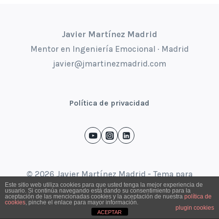
Javier Martínez Madrid
Mentor en Ingeniería Emocional · Madrid
javier@jmartinezmadrid.com
Política de privacidad
© 2026 Javier Martínez Madrid - Tema para
Este sitio web utiliza cookies para que usted tenga la mejor experiencia de
WordPress por
Kadence WP
usuario. Si continúa navegando está dando su consentimiento para la
aceptación de las mencionadas cookies y la aceptación de nuestra
política de
cookies
, pinche el enlace para mayor información.
plugin cookies
ACEPTAR