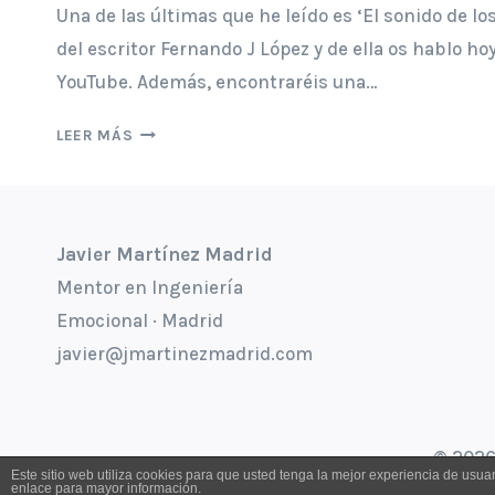
Una de las últimas que he leído es ‘El sonido de lo
del escritor Fernando J López y de ella os hablo h
YouTube. Además, encontraréis una…
[VÍDEO]
LEER MÁS
RESEÑA
DE
‘EL
SONIDO
Javier Martínez Madrid
DE
Mentor en Ingeniería
LOS
CUERPOS’
Emocional · Madrid
DE
javier@jmartinezmadrid.com
FERNANDO
J
LÓPEZ
© 2026
Este sitio web utiliza cookies para que usted tenga la mejor experiencia de us
enlace para mayor información.