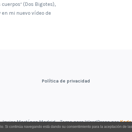
s cuerpos‘ (Dos Bigotes),
oy en mi nuevo vídeo de
Política de privacidad
 Javier Martínez Madrid - Tema para WordPress por
Kade
uario. Si continúa navegando está dando su consentimiento para la aceptación de l