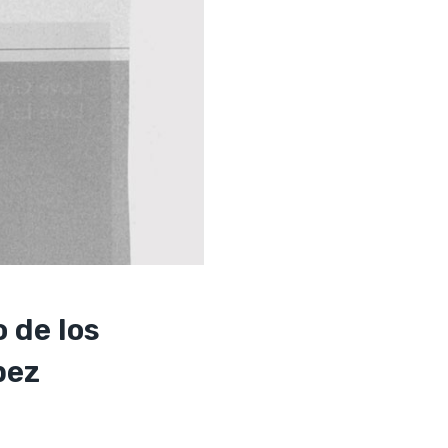
o de los
pez