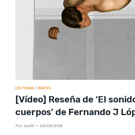
LECTURAS
|
VÍDEOS
[Vídeo] Reseña de ‘El sonid
cuerpos’ de Fernando J Ló
Por
JaviM
04/08/2016