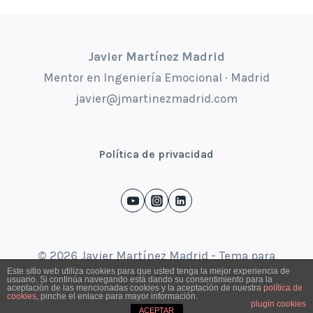
Javier Martínez Madrid
Mentor en Ingeniería Emocional · Madrid
javier@jmartinezmadrid.com
Política de privacidad
© 2026 Javier Martínez Madrid - Tema para
Este sitio web utiliza cookies para que usted tenga la mejor experiencia de
WordPress por
Kadence WP
usuario. Si continúa navegando está dando su consentimiento para la
aceptación de las mencionadas cookies y la aceptación de nuestra
política de
cookies
, pinche el enlace para mayor información.
plugin cookies
ACEPTAR