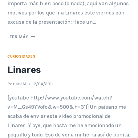
importa más bien poco (o nada), aquí van algunos
motivos por los que ir a Linares este viernes con
excusa de la presentación: Hace un…
PRESENTACIÓN
LEER MÁS
EN
LINARES
CURIOSIDADES
DE
‘LA
Linares
MUERTE
NO
Por
JaviM
12/04/2011
HUELE
A
[youtube http://www.youtube.com/watch?
NADA’
v=M_Gs49YVofo&w=500&h=311] Un paisano me
acaba de enviar este vídeo promocional de
Linares. Y oye, que hasta me he emocionado un
poquillo y todo. Eso de ver a mi tierra así de bonita,