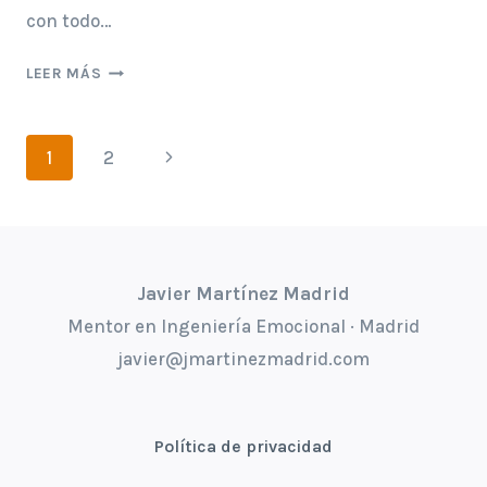
con todo…
LINARES
LEER MÁS
Navegación
Siguiente
1
2
de
página
página
Javier Martínez Madrid
Mentor en Ingeniería Emocional · Madrid
javier@jmartinezmadrid.com
Política de privacidad