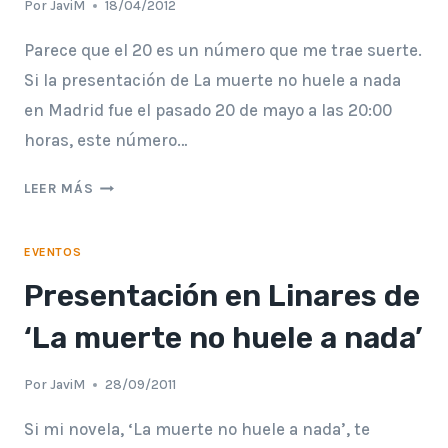
Por
JaviM
18/04/2012
Parece que el 20 es un número que me trae suerte.
Si la presentación de La muerte no huele a nada
en Madrid fue el pasado 20 de mayo a las 20:00
horas, este número…
PRESENTACIÓN
LEER MÁS
EN
LA
EVENTOS
FERIA
DEL
Presentación en Linares de
LIBRO
DE
‘La muerte no huele a nada’
LINARES
Por
JaviM
28/09/2011
Si mi novela, ‘La muerte no huele a nada’, te