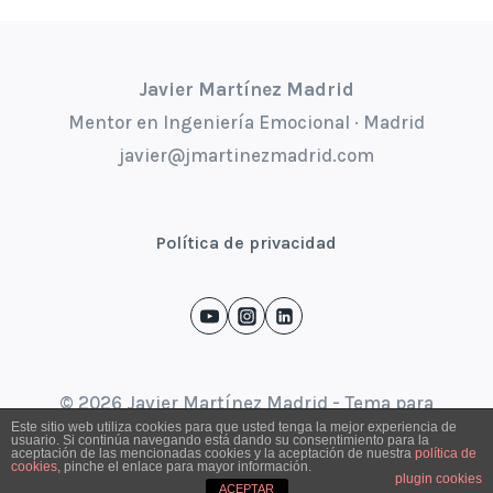
Javier Martínez Madrid
Mentor en Ingeniería Emocional · Madrid
javier@jmartinezmadrid.com
Política de privacidad
© 2026 Javier Martínez Madrid - Tema para
Este sitio web utiliza cookies para que usted tenga la mejor experiencia de
WordPress por
Kadence WP
usuario. Si continúa navegando está dando su consentimiento para la
aceptación de las mencionadas cookies y la aceptación de nuestra
política de
cookies
, pinche el enlace para mayor información.
plugin cookies
ACEPTAR