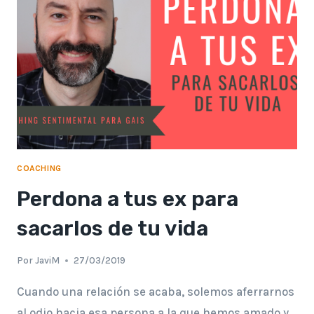
QUE
TE
HACE
FELIZ
COACHING
Perdona a tus ex para
sacarlos de tu vida
Por
JaviM
27/03/2019
Cuando una relación se acaba, solemos aferrarnos
al odio hacia esa persona a la que hemos amado y