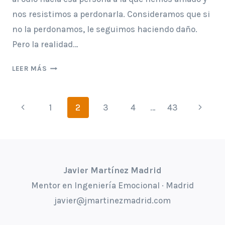
nos resistimos a perdonarla. Consideramos que si
no la perdonamos, le seguimos haciendo daño.
Pero la realidad…
PERDONA
LEER MÁS
A
TUS
Navegación
EX
Página
Siguie
1
2
3
4
…
43
PARA
de
anterior
página
SACARLOS
DE
página
TU
VIDA
Javier Martínez Madrid
Mentor en Ingeniería Emocional · Madrid
javier@jmartinezmadrid.com