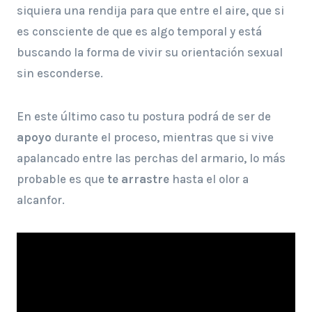
siquiera una rendija para que entre el aire, que si
es consciente de que es algo temporal y está
buscando la forma de vivir su orientación sexual
sin esconderse.
En este último caso tu postura podrá de ser de
apoyo
durante el proceso, mientras que si vive
apalancado entre las perchas del armario, lo más
probable es que
te arrastre
hasta el olor a
alcanfor.