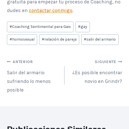
gratuita para empezar tu proceso de Coaching, no
dudes en
contactar conmigo
.
Etiquetas
#
Coaching Sentimental para Gais
#
gay
de
#
homosexual
#
relación de pareja
#
salir del armario
la
entrada:
Navegación
ANTERIOR
SIGUIENTE
Salir del armario
¿Es posible encontrar
de
sufriendo lo menos
novio en Grindr?
entradas
posible