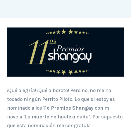
¡Qué alegría! ¡Qué alboroto! Pero no, no me ha
tocado ningún Perrito Piloto. Lo que sí estoy es
nominado a los
11º Premios Shangay
con mi
novela ‘
La muerte no huele a nada
‘. Por supuesto
que esta nominación me congratula