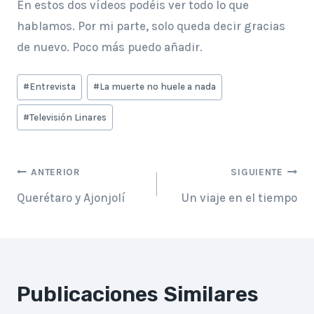
En estos dos vídeos podéis ver todo lo que
hablamos. Por mi parte, solo queda decir gracias
de nuevo. Poco más puedo añadir.
Etiquetas
#
Entrevista
#
La muerte no huele a nada
de
#
Televisión Linares
la
entrada:
Navegación
ANTERIOR
SIGUIENTE
Querétaro y Ajonjolí
Un viaje en el tiempo
de
entradas
Publicaciones Similares